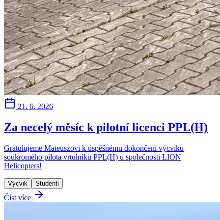
21. 6. 2026
Za necelý měsíc k pilotní licenci PPL(H)
Gratulujeme Mateuszovi k úspěšnému dokončení výcviku
soukromého pilota vrtulníků PPL(H) u společnosti LION
Helicopters!
Výcvik
Studenti
Číst více