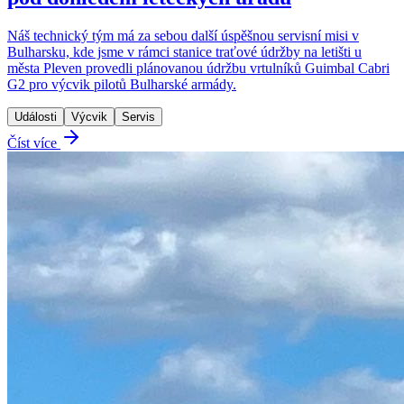
Náš technický tým má za sebou další úspěšnou servisní misi v
Bulharsku, kde jsme v rámci stanice traťové údržby na letišti u
města Pleven provedli plánovanou údržbu vrtulníků Guimbal Cabri
G2 pro výcvik pilotů Bulharské armády.
Události
Výcvik
Servis
Číst více