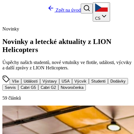
Zpět na úvod
CS
Novinky
Novinky a
letecké aktuality
z LION
Helicopters
Úspěchy našich studentů, nové vrtulníky ve flotile, události, výcviky
a další zprávy z LION Helicopters.
Vše
Události
Výstavy
USA
Výcvik
Studenti
Dodávky
Servis
Cabri G5
Cabri G2
Novoročenka
59
článků