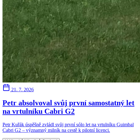
21. 7. 2026
Petr absolvoval svůj první samostatný let
na vrtulníku Cabri G2
Petr Kuřák úspěšně zvládl svůj první sólo let na vrtulníku Guimbal
Cabri G2 – významný milník na cestě k pilotní licenci.