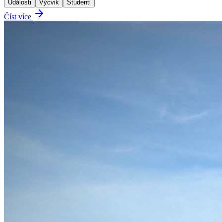
Události
Výcvik
Studenti
Číst více