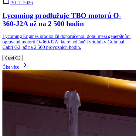
30. 7. 2026
Lycoming prodlužuje TBO motorů O-
360-J2A až na 2 500 hodin
Lycoming Engines prodloužil doporučenou dobu mezi generálními
opravami motorů O-360-J2A, které pohánějí vrtulníky Guimbal
Cabri G2, až na 2 500 provozních hodin.
Cabri G2
Číst více