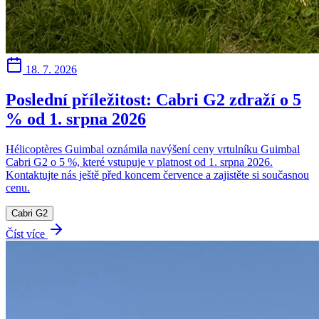
18. 7. 2026
Poslední příležitost: Cabri G2 zdraží o 5
% od 1. srpna 2026
Hélicoptères Guimbal oznámila navýšení ceny vrtulníku Guimbal
Cabri G2 o 5 %, které vstupuje v platnost od 1. srpna 2026.
Kontaktujte nás ještě před koncem července a zajistěte si současnou
cenu.
Cabri G2
Číst více