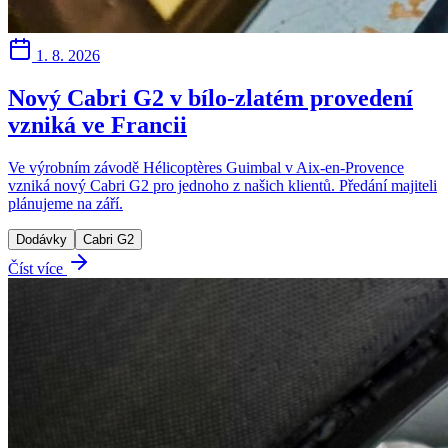
1. 8. 2026
Nový Cabri G2 v bílo-zlatém provedení
vzniká ve Francii
Ve výrobním závodě Hélicoptères Guimbal v Aix-en-Provence
vzniká nový Cabri G2 pro jednoho z našich klientů. Předání majiteli
plánujeme na září.
Dodávky
Cabri G2
Číst více