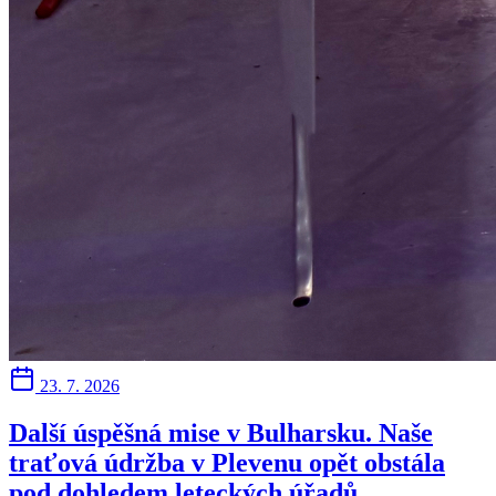
23. 7. 2026
Další úspěšná mise v Bulharsku. Naše
traťová údržba v Plevenu opět obstála
pod dohledem leteckých úřadů