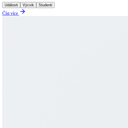
Události
Výcvik
Studenti
Číst více