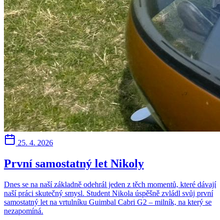
25. 4. 2026
První samostatný let Nikoly
Dnes se na naší základně odehrál jeden z těch momentů, které dávají
naší práci skutečný smysl. Student Nikola úspěšně zvládl svůj první
samostatný let na vrtulníku Guimbal Cabri G2 – milník, na který se
nezapomíná.