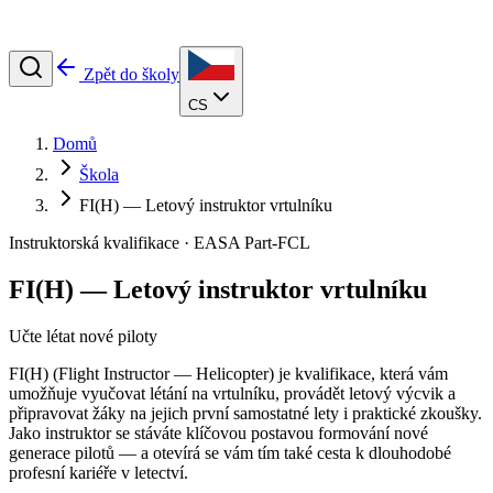
Zpět do školy
CS
Domů
Škola
FI(H) — Letový instruktor vrtulníku
Instruktorská kvalifikace · EASA Part-FCL
FI(H) — Letový instruktor vrtulníku
Učte létat nové piloty
FI(H) (Flight Instructor — Helicopter) je kvalifikace, která vám
umožňuje vyučovat létání na vrtulníku, provádět letový výcvik a
připravovat žáky na jejich první samostatné lety i praktické zkoušky.
Jako instruktor se stáváte klíčovou postavou formování nové
generace pilotů — a otevírá se vám tím také cesta k dlouhodobé
profesní kariéře v letectví.