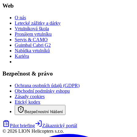
Web
O nás
Letecké zážitky a dárky
Vrtulníková škola
Pronájem vrtulníku
Servis & CAMO
Guimbal Cabri G2
Nabídka vrtulníků
Kariéra
Bezpečnost & právo
Ochrana osobních údajů (GDPR)
Obchodní podmínky eshopu
Zásady cookies
Etický kodex
Bezpečnostní hlášení
Pilot briefing
Zákaznický portál
©
2026
LION Helicopters s.r.o.