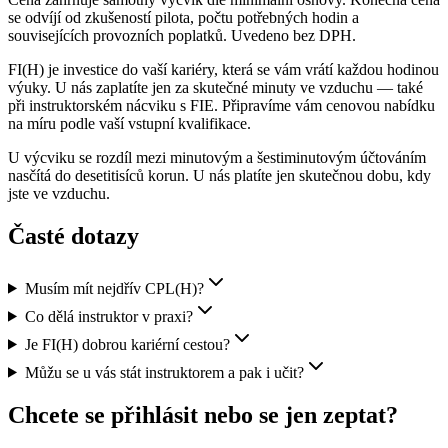
se odvíjí od zkušeností pilota, počtu potřebných hodin a
souvisejících provozních poplatků. Uvedeno bez DPH.
FI(H) je investice do vaší kariéry, která se vám vrátí každou hodinou
výuky. U nás zaplatíte jen za skutečné minuty ve vzduchu — také
při instruktorském nácviku s FIE. Připravíme vám cenovou nabídku
na míru podle vaší vstupní kvalifikace.
U výcviku se rozdíl mezi minutovým a šestiminutovým účtováním
nasčítá do
desetitisíců korun
. U nás platíte jen skutečnou dobu, kdy
jste ve vzduchu.
Časté dotazy
Musím mít nejdřív CPL(H)?
Co dělá instruktor v praxi?
Je FI(H) dobrou kariérní cestou?
Můžu se u vás stát instruktorem a pak i učit?
Chcete se přihlásit nebo se
jen zeptat
?