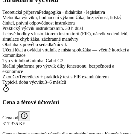
Teoretická příprava
Pedagogika · didaktika · legislativa
Metodika výcviku, hodnocení výkonu žáka, bezpečnost, lidský
činitel, právní odpovědnost instruktora
Praktický výcvik instruktora
min. 30 h dual
Letové hodiny s instruktorem instruktorů (FIE), nácvik vedení letů,
simulace chyb žáka, záchranné manévry
Obsluha z pravého sedadla
Nácvik
Učení létat a ovládat vrtulník z místa spolužáka — včetně korekcí a
komunikace
Typ vrtulníku
Guimbal Cabri G2
Ideální platforma pro výcvik díky fenestronu, bezpečnosti a
ekonomice
Zkoušky
Teoretický + praktický test s FIE examinátorem
Typická doba výcviku
3–6 měsíců
Cena a férové účtování
Cena od
317 335 Kč
Cena zahrnuje samotný výcvik dle minimální osnovy. Konečná cena