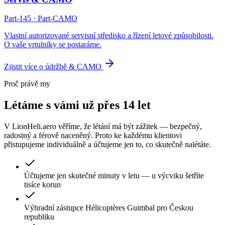
Part-145 · Part-CAMO
Vlastní autorizované servisní středisko a řízení letové způsobilosti.
O vaše vrtulníky se postaráme.
Zjistit více o údržbě & CAMO
Proč právě my
Létáme s vámi
už přes 14 let
V LionHeli.aero věříme, že létání má být zážitek — bezpečný,
radostný a férově naceněný. Proto ke každému klientovi
přistupujeme individuálně a účtujeme jen to, co skutečně nalétáte.
Účtujeme jen skutečné minuty v letu — u výcviku šetříte
tisíce korun
Výhradní zástupce Hélicoptères Guimbal pro Českou
republiku