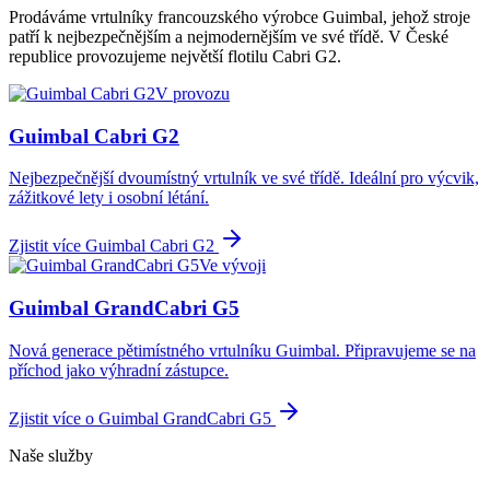
Prodáváme vrtulníky francouzského výrobce Guimbal, jehož stroje
patří k nejbezpečnějším a nejmodernějším ve své třídě. V České
republice provozujeme největší flotilu Cabri G2.
V provozu
Guimbal Cabri G2
Nejbezpečnější dvoumístný vrtulník ve své třídě. Ideální pro výcvik,
zážitkové lety i osobní létání.
Zjistit více Guimbal Cabri G2
Ve vývoji
Guimbal GrandCabri G5
Nová generace pětimístného vrtulníku Guimbal. Připravujeme se na
příchod jako výhradní zástupce.
Zjistit více o Guimbal GrandCabri G5
Naše služby