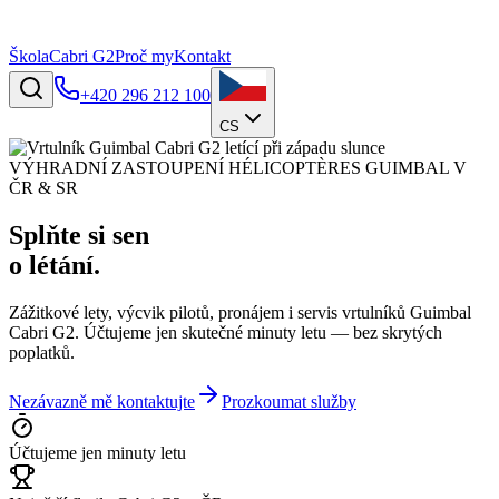
Škola
Cabri G2
Proč my
Kontakt
+420 296 212 100
CS
VÝHRADNÍ ZASTOUPENÍ HÉLICOPTÈRES GUIMBAL V
ČR & SR
Splňte si sen
o létání.
Zážitkové lety, výcvik pilotů, pronájem i servis vrtulníků Guimbal
Cabri G2. Účtujeme jen skutečné minuty letu — bez skrytých
poplatků.
Nezávazně mě kontaktujte
Prozkoumat služby
Účtujeme jen minuty letu