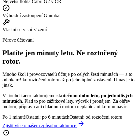
Největší flotila Cabri G2 v ČR
Výhradní zastoupení Guimbal
Vlastní servisní zázemí
Férové účtování
Platíte
jen minuty letu
. Ne roztočený
rotor.
Mnoho škol i provozovatelů účtuje po celých šesti minutách — a to
od okamžiku roztočení rotoru až po jeho úplné zastavení. U nás je to
jinak.
V lionheli.aero fakturujeme
skutečnou dobu letu, po jednotlivých
minutách
. Platí to pro zážitkové lety, výcvik i pronájem. Za ohřev
motoru, přípravu ani chladnutí motoru neplatíte ani korunu navíc.
Po 1 minutě
Ostatní: po 6 minutách
Ostatní: od roztočení rotoru
Zjistit více o našem způsobu fakturace