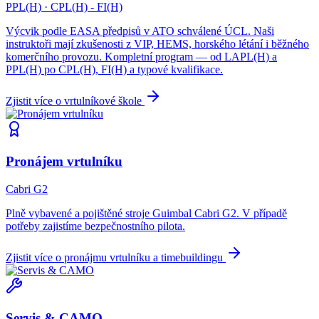
PPL(H) · CPL(H) - FI(H)
Výcvik podle EASA předpisů v ATO schválené ÚCL. Naši
instruktoři mají zkušenosti z VIP, HEMS, horského létání i běžného
komerčního provozu. Kompletní program — od LAPL(H) a
PPL(H) po CPL(H), FI(H) a typové kvalifikace.
Zjistit více o vrtulníkové škole
Pronájem vrtulníku
Cabri G2
Plně vybavené a pojištěné stroje Guimbal Cabri G2. V případě
potřeby zajistíme bezpečnostního pilota.
Zjistit více o pronájmu vrtulníku a timebuildingu
Servis & CAMO