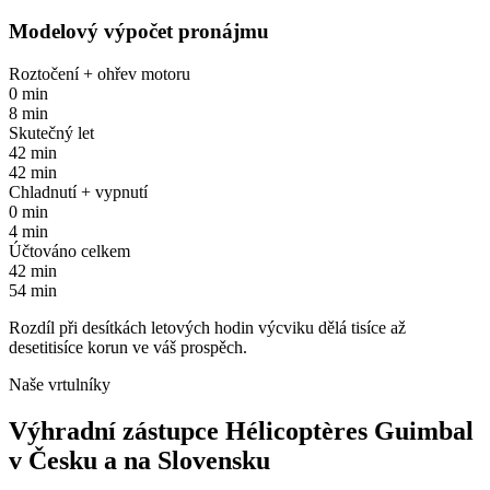
Modelový výpočet pronájmu
Roztočení + ohřev motoru
0 min
8 min
Skutečný let
42 min
42 min
Chladnutí + vypnutí
0 min
4 min
Účtováno celkem
42 min
54 min
Rozdíl při desítkách letových hodin výcviku dělá
tisíce až
desetitisíce korun
ve váš prospěch.
Naše vrtulníky
Výhradní zástupce
Hélicoptères Guimbal
v Česku a na Slovensku