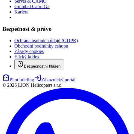
Servis & CAMO
Guimbal Cabri G2
Kariéra
Bezpečnost & právo
Ochrana osobních údajů (GDPR)
Obchodní podmínky eshopu
Zásady cookies
Etický kodex
Bezpečnostní hlášení
Pilot briefing
Zákaznický portál
©
2026
LION Helicopters s.r.o.