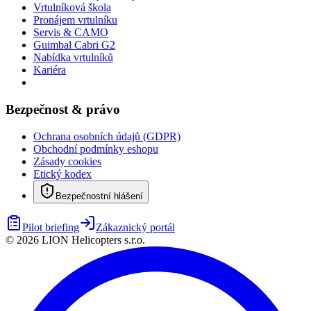
Vrtulníková škola
Pronájem vrtulníku
Servis & CAMO
Guimbal Cabri G2
Nabídka vrtulníků
Kariéra
Bezpečnost & právo
Ochrana osobních údajů (GDPR)
Obchodní podmínky eshopu
Zásady cookies
Etický kodex
Bezpečnostní hlášení
Pilot briefing
Zákaznický portál
©
2026
LION Helicopters s.r.o.