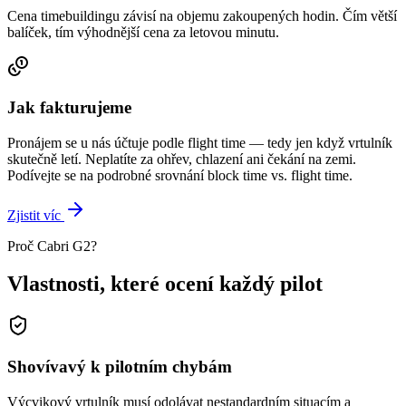
Cena timebuildingu závisí na objemu zakoupených hodin. Čím větší
balíček, tím výhodnější cena za letovou minutu.
Jak fakturujeme
Pronájem se u nás účtuje podle flight time — tedy jen když vrtulník
skutečně letí. Neplatíte za ohřev, chlazení ani čekání na zemi.
Podívejte se na podrobné srovnání block time vs. flight time.
Zjistit víc
Proč Cabri G2?
Vlastnosti, které
ocení každý pilot
Shovívavý k pilotním chybám
Výcvikový vrtulník musí odolávat nestandardním situacím a