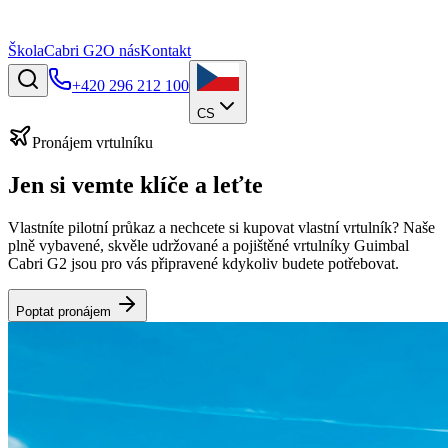
Škola
Cabri G2
O nás
Kontakt
+420 296 212 100
CS
Pronájem vrtulníku
Jen si vemte klíče a
leťte
Vlastníte pilotní průkaz a nechcete si kupovat vlastní vrtulník? Naše
plně vybavené, skvěle udržované a pojištěné vrtulníky Guimbal
Cabri G2 jsou pro vás připravené kdykoliv budete potřebovat.
Poptat pronájem