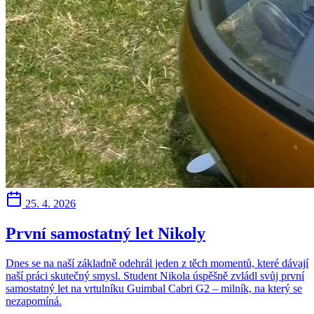
25. 4. 2026
První samostatný let Nikoly
Dnes se na naší základně odehrál jeden z těch momentů, které dávají
naší práci skutečný smysl. Student Nikola úspěšně zvládl svůj první
samostatný let na vrtulníku Guimbal Cabri G2 – milník, na který se
nezapomíná.