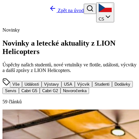
Zpět na úvod
CS
Novinky
Novinky a
letecké aktuality
z LION
Helicopters
Úspěchy našich studentů, nové vrtulníky ve flotile, události, výcviky
a další zprávy z LION Helicopters.
Vše
Události
Výstavy
USA
Výcvik
Studenti
Dodávky
Servis
Cabri G5
Cabri G2
Novoročenka
59
článků