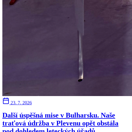
23. 7. 2026
Další úspěšná mise v Bulharsku. Naše
traťová údržba v Plevenu opět obstála
pod dohledem leteckých úřadů