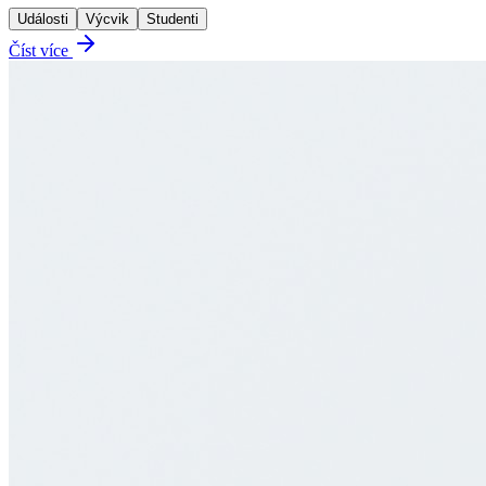
Události
Výcvik
Studenti
Číst více