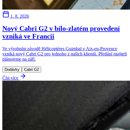
1. 8. 2026
Nový Cabri G2 v bílo-zlatém provedení
vzniká ve Francii
Ve výrobním závodě Hélicoptères Guimbal v Aix-en-Provence
vzniká nový Cabri G2 pro jednoho z našich klientů. Předání majiteli
plánujeme na září.
Dodávky
Cabri G2
Číst více