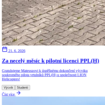
21. 6. 2026
Za necelý měsíc k pilotní licenci PPL(H)
Gratulujeme Mateuszovi k úspěšnému dokončení výcviku
soukromého pilota vrtulníků PPL(H) u společnosti LION
Helicopters!
Výcvik
Studenti
Číst více