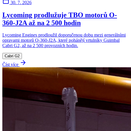
30. 7. 2026
Lycoming prodlužuje TBO motorů O-
360-J2A až na 2 500 hodin
Lycoming Engines prodloužil doporučenou dobu mezi generálními
opravami motorů O-360-J2A, které pohánějí vrtulníky Guimbal
Cabri G2, až na 2 500 provozních hodin.
Cabri G2
Číst více