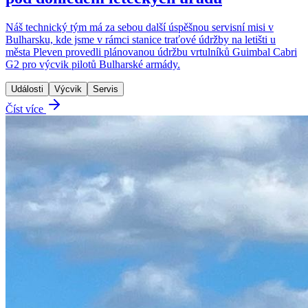
Náš technický tým má za sebou další úspěšnou servisní misi v
Bulharsku, kde jsme v rámci stanice traťové údržby na letišti u
města Pleven provedli plánovanou údržbu vrtulníků Guimbal Cabri
G2 pro výcvik pilotů Bulharské armády.
Události
Výcvik
Servis
Číst více