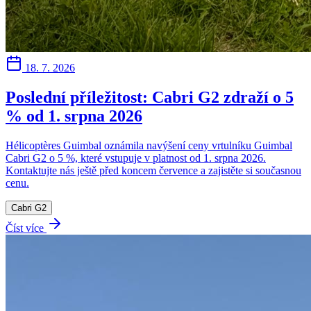
18. 7. 2026
Poslední příležitost: Cabri G2 zdraží o 5
% od 1. srpna 2026
Hélicoptères Guimbal oznámila navýšení ceny vrtulníku Guimbal
Cabri G2 o 5 %, které vstupuje v platnost od 1. srpna 2026.
Kontaktujte nás ještě před koncem července a zajistěte si současnou
cenu.
Cabri G2
Číst více