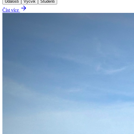
Události
Výcvik
Studenti
Číst více